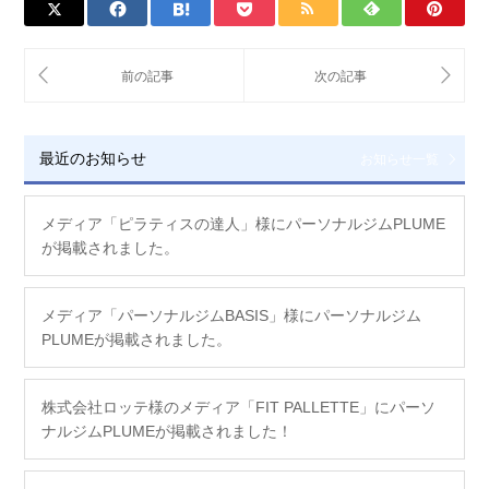
最近のお知らせ
お知らせ一覧
メディア「ピラティスの達人」様にパーソナルジムPLUME
が掲載されました。
メディア「パーソナルジムBASIS」様にパーソナルジム
PLUMEが掲載されました。
株式会社ロッテ様のメディア「FIT PALLETTE」にパーソ
ナルジムPLUMEが掲載されました！