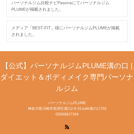
パーソナルジム比較ナビPasonaにてパーソナルジム
PLUMEが掲載されました。
メディア「BEST-FIT」様にパーソナルジムPLUMEが掲載
されました。
【公式】パーソナルジムPLUME溝の口 |
ダイエット＆ボディメイク専門パーソナ
ルジム
パーソナルジムPLUME
神奈川県川崎市高津区溝口2-6-31suite溝の口702
05068827394
RSS