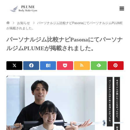
お知らせ
パーソナルジム比較ナビPasonaにてパーソナルジムPLUME
が掲載されました。
パーソナルジム比較ナビPasonaにてパーソナ
ルジムPLUMEが掲載されました。