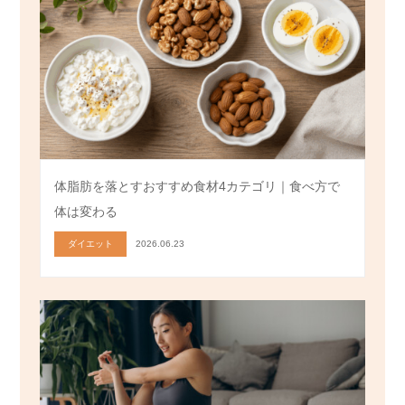
体脂肪を落とすおすすめ食材4カテゴリ｜食べ方で
体は変わる
ダイエット
2026.06.23