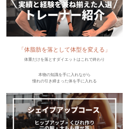
「体脂肪を落として体型を変える」
体重だけを落とすダイエットはこれで終わり
本物の知識を手に入れながら
憧れの引き締まった体を手に入れる