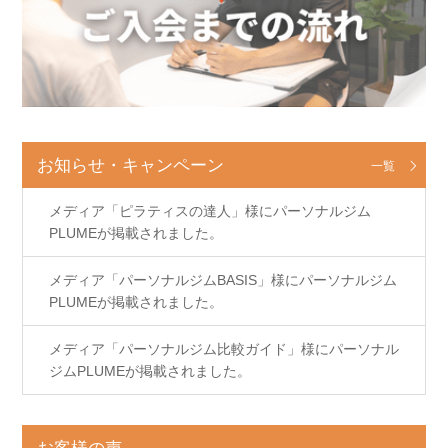
お知らせ・キャンペーン
一覧
メディア「ピラティスの達人」様にパーソナルジム
PLUMEが掲載されました。
メディア「パーソナルジムBASIS」様にパーソナルジム
PLUMEが掲載されました。
メディア「パーソナルジム比較ガイド」様にパーソナル
ジムPLUMEが掲載されました。
お客様の声