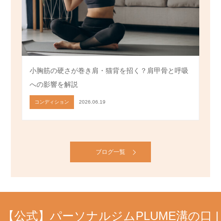
小胸筋の硬さが巻き肩・猫背を招く？肩甲骨と呼吸
への影響を解説
コンディション
2026.06.19
ブログ一覧
【公式】パーソナルジムPLUME溝の口 |