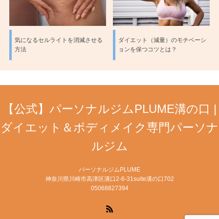
気になるセルライトを消滅させる
ダイエット（減量）のモチベーシ
方法
ョンを保つコツとは？
【公式】パーソナルジムPLUME溝の口 |
ダイエット＆ボディメイク専門パーソナ
ルジム
パーソナルジムPLUME
神奈川県川崎市高津区溝口2-6-31suite溝の口702
05068827394
RSS