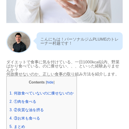
こんにちは！パーソナルジムPLUMEのトレ
ーナー村越です！
ダイエットで食事に気を付けている、一日1000kcal以内、野菜
ばかり食べている。のに痩せない、、、といった経験ありませ
んか？
何故痩せないのか、正しい食事の取り組み方法を紹介します。
Contents
[
hide
]
1.
何故食べていないのに痩せないのか
2.
①肉を食べる
3.
②良質な油を摂る
4.
③お米も食べる
5.
まとめ