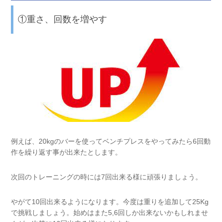
①重さ、回数を増やす
例えば、
20kg
のバーを使ってベンチプレスをやってみたら
6
回動
作を繰り返す事が出来たとします。
次回のトレーニングの時には
7
回出来る様に頑張りましょう。
やがて
10
回出来るようになります。今度は重りを追加して
25Kg
で挑戦しましょう。始めはまた
5,6
回しか出来ないかもしれませ