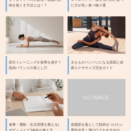
肉を無くす方法とは！？
た方が良い食べ物３選
部分トレーニングが姿勢を崩す？
太ももがパンパンになる原因と改
筋肉バランスの落とし穴
善エクササイズ完全ガイド
食事・運動・生活習慣を整える|
体脂肪を落として筋肉をつけたい
ボディメイク3本柱の考え方
男性必見！溝の口でおすすめの